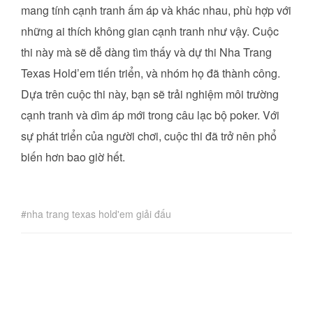
mang tính cạnh tranh ấm áp và khác nhau, phù hợp với
những ai thích không gian cạnh tranh như vậy. Cuộc
thi này mà sẽ dễ dàng tìm thấy và dự thi Nha Trang
Texas Hold’em tiến triển, và nhóm họ đã thành công.
Dựa trên cuộc thi này, bạn sẽ trải nghiệm môi trường
cạnh tranh và dìm áp mới trong câu lạc bộ poker. Với
sự phát triển của người chơi, cuộc thi đã trở nên phổ
biến hơn bao giờ hết.
nha trang texas hold'em giải đấu